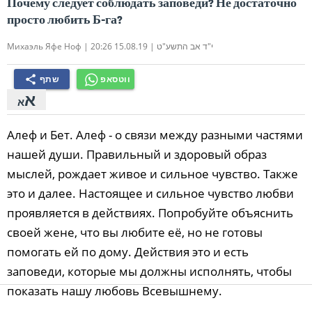
Почему следует соблюдать заповеди? Не достаточно
просто любить Б-га?
| י"ד אב התשע"ט | 15.08.19 20:26
Михаэль Яфе Ноф
ווטסאפ
שתף
share
א
א
Алеф и Бет. Алеф - о связи между разными частями
нашей души. Правильный и здоровый образ
мыслей, рождает живое и сильное чувство. Также
это и далее. Настоящее и сильное чувство любви
проявляется в действиях. Попробуйте объяснить
своей жене, что вы любите её, но не готовы
помогать ей по дому. Действия это и есть
заповеди, которые мы должны исполнять, чтобы
показать нашу любовь Всевышнему.