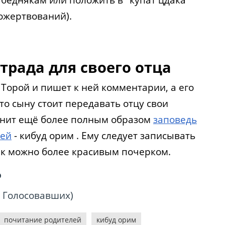
пожертвований).
трада для своего отца
 Торой и пишет к ней комментарии, а его
 то сыну стоит передавать отцу свои
лнит ещё более полным образом
заповедь
лей
- кибуд орим . Ему следует записывать
ак можно более красивым почерком.
ю
Голосовавших
)
почитание родителей
кибуд орим