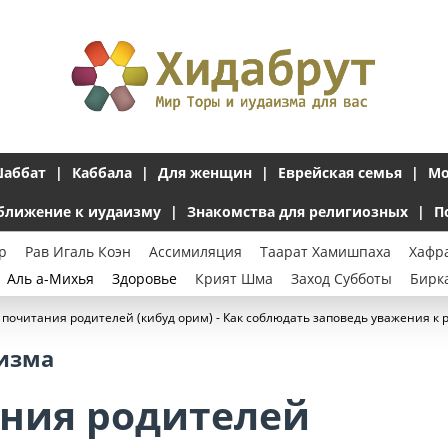
аббат
Каббала
Для женщин
Еврейская семья
Мо
ближение к иудаизму
Знакомства для религиозных
П
р
Рав Игаль Коэн
Ассимиляция
Таарат Хамишпаха
Хафр
Аль а-Михья
Здоровье
Крият Шма
Заход Субботы
Бирк
 почитания родителей (кибуд орим) - Как соблюдать заповедь уважения к р
аизма
ания родителей