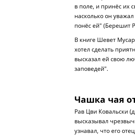
в поле, и принёс их 
насколько он уважал 
понёс ей" (Берешит Р
В книге Шевет Мусар
хотел сделать прият
высказал ей свою лю
заповедей".
Чашка чая о
Рав Цви Ковальски (д
высказывал чрезвы
узнавал, что его оте