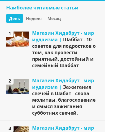
Наиболее читаемые статьи
День
Неделя
Месяц
Магазин Хидабрут - мир
1
иудаизма
Шаббат - 10
советов для подростков о
том, как провести
приятный, достойный и
семейный Шаббат
Магазин Хидабрут - мир
2
иудаизма
Зажигание
свечей в Шабат - слова
молитвы, благословение
и смысл зажигания
субботних свечей.
Магазин Хидабрут - мир
3