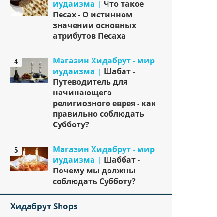
иудаизма
Что такое
Песах - О истинном
значении основных
атрибутов Песаха
Магазин Хидабрут - мир
4
иудаизма
Шабат -
Путеводитель для
начинающего
религиозного еврея - как
правильно соблюдать
Субботу?
Магазин Хидабрут - мир
5
иудаизма
Шаббат -
Почему мы должны
соблюдать Субботу?
Хидабрут Shops