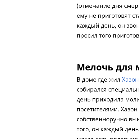
(отмечание дня смер
ему не приготовят с
каждый день, он зво
просил того приготов
Мелочь для
В доме где жил
Хазо
собирался специальн
день приходила мол
посетителями. Хазон
собственноручно вын
того, он каждый день
могла дать подаяние