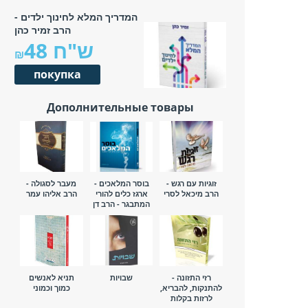
המדריך המלא לחינוך ילדים -
הרב זמיר כהן
48 ש"ח
покупка
Дополнительные товары
זוגיות עם רגש -
בוסר המלאכים -
מעבר לסגולה -
הרב מיכאל לסרי
ארגז כלים להורי
הרב אליהו עמר
המתבגר - הרב דן
טיומקין
רזי התזונה -
שבויות
תניא לאנשים
להתנקות, להבריא,
כמוך וכמוני
לרזות בקלות