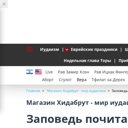
Иудаизм
Еврейские праздники
Ш
Недельная глава Торы
При
Live
Рав Замир Коэн
Рав Ицхак Фанге
Аборт
Сгулот
Вера
Тфилат ха-Дерех
Главная
Магазин Хидабрут - мир иудаизма
Заповедь
Магазин Хидабрут - мир иуд
Заповедь почит