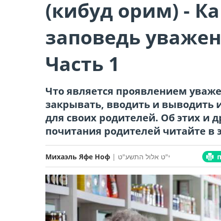
(кибуд орим) - К
заповедь уважен
Часть 1
Что является проявлением уваже
закрывать, вводить и выводить и
для своих родителей. Об этих и 
почитания родителей читайте в э
י"ט אלול התשע"ט |
Михаэль Яфе Ноф
19.09.19 | 13:55