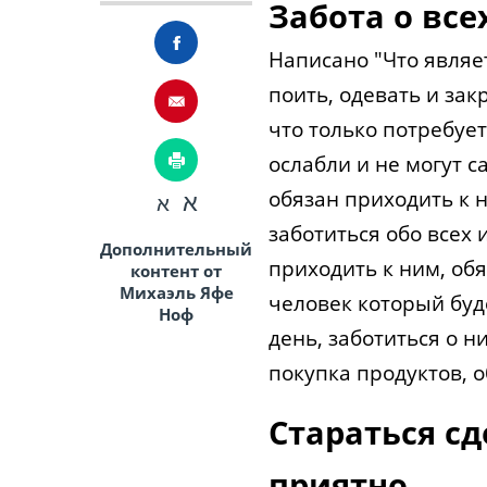
Забота о вс
Написано "Что являе
поить, одевать и зак
что только потребует
ослабли и не могут с
обязан приходить к 
א
א
заботиться обо всех 
Дополнительный
приходить к ним, обя
контент от
Михаэль Яфе
человек который буд
Ноф
день, заботиться о ни
покупка продуктов, о
Стараться с
приятно