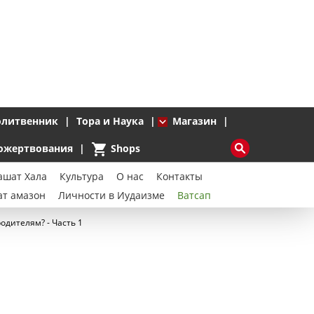
литвенник
Тора и Наука
Магазин
shopping_cart
ожертвования
Shops
ашат Хала
Культура
О нас
Контакты
ат амазон
Личности в Иудаизме
Ватсап
одителям? - Часть 1