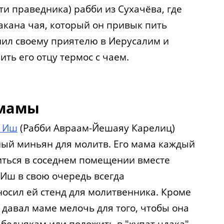
ти праведника) рабби из Сухачёва, где
такана чая, который он привык пить
нил своему приятелю в Иерусалим и
ить его отцу термос с чаем.
 мамы
н Иш
(Рабби Авраам-Йешаяу Карелиц)
ый миньян для молитв. Его мама каждый
иться в соседнем помещении вместе
 Иш в свою очередь всегда
осил ей стенд для молитвенника. Кроме
 давал маме мелочь для того, чтобы она
 беднякам или положить в "купат цдака"